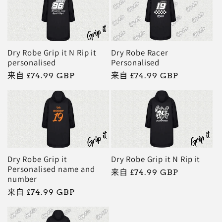
Dry Robe Grip it N Rip it
Dry Robe Racer
personalised
Personalised
常
来自 £74.99 GBP
常
来自 £74.99 GBP
规
规
价
价
格
格
Dry Robe Grip it
Dry Robe Grip it N Rip it
Personalised name and
常
来自 £74.99 GBP
number
规
常
来自 £74.99 GBP
价
规
格
价