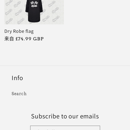
格
Dry Robe flag
常
来自 £74.99 GBP
规
价
格
Info
Search
Subscribe to our emails