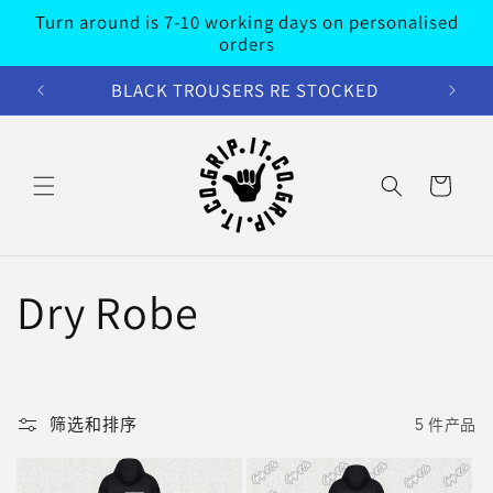
Turn around is 7-10 working days on personalised
跳到内容
orders
BLACK TROUSERS RE STOCKED
购
物
车
收
Dry Robe
藏
:
筛选和排序
5 件产品