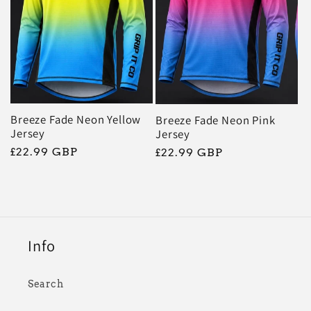
Breeze Fade Neon Yellow
Breeze Fade Neon Pink
Jersey
Jersey
常
£22.99 GBP
常
£22.99 GBP
规
规
价
价
格
格
Info
Search