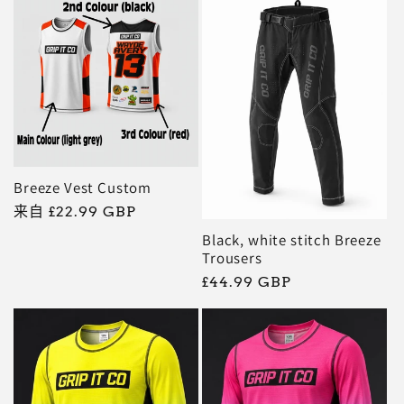
价
格
Breeze Vest Custom
常
来自 £22.99 GBP
规
Black, white stitch Breeze
价
Trousers
格
常
£44.99 GBP
规
价
格