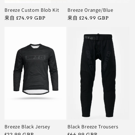
Breeze Custom Blob Kit
Breeze Orange/Blue
常
来自 £74.99 GBP
常
来自 £24.99 GBP
规
规
价
价
格
格
Breeze Black Jersey
Black Breeze Trousers
常
£22.99 GBP
常
£44.99 GBP