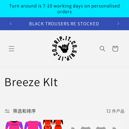
Turn around is 7-10 working days on personalised
跳到内容
orders
BLACK TROUSERS RE STOCKED
购
物
车
收
Breeze KIt
藏
:
筛选和排序
12 件产品