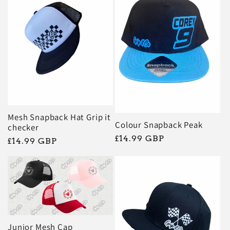
Mesh Snapback Hat Grip it
Colour Snapback Peak
checker
Prix
£14.99 GBP
Prix
£14.99 GBP
habituel
habituel
Junior Mesh Cap