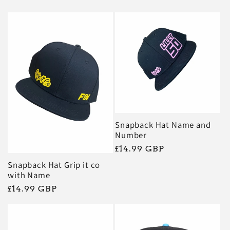
habituel
Snapback Hat Name and
Number
Prix
£14.99 GBP
habituel
Snapback Hat Grip it co
with Name
Prix
£14.99 GBP
habituel