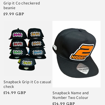
Grip it Co checkered
beanie
Prix
£9.99 GBP
habituel
Snapback Grip it Co casual
check
Snapback Name and
Prix
£14.99 GBP
Number Two Colour
habituel
Prix
£14.99 GBP