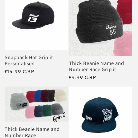
e
c
t
i
Snapback Hat Grip it
Thick Beanie Name and
Personalised
Number Race Grip it
o
Prix
£14.99 GBP
Prix
£9.99 GBP
habituel
habituel
n
:
Thick Beanie Name and
Number Race