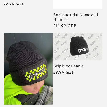
Prix
£9.99 GBP
habituel
Snapback Hat Name and
Number
Prix
£14.99 GBP
habituel
Grip it co Beanie
Prix
£9.99 GBP
habituel