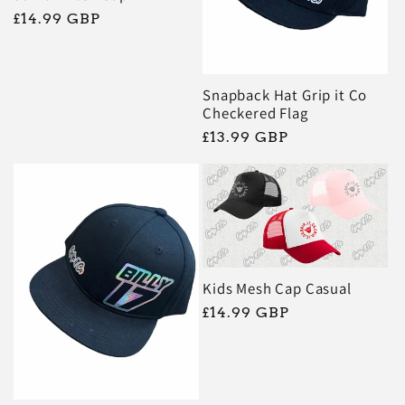
Prix
£14.99 GBP
habituel
Snapback Hat Grip it Co
Checkered Flag
Prix
£13.99 GBP
habituel
Kids Mesh Cap Casual
Prix
£14.99 GBP
habituel