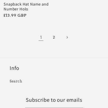
Snapback Hat Name and
Number Holo
Prix
£13.99 GBP
habituel
1
2
Info
Search
Subscribe to our emails